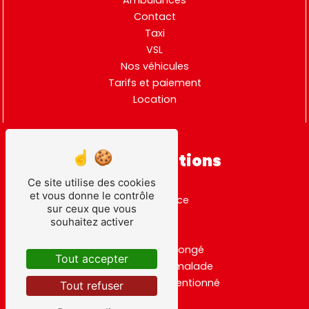
Contact
Taxi
VSL
Nos véhicules
Tarifs et paiement
Location
Nos prestations
Ce site utilise des cookies
et vous donne le contrôle
ambulance
sur ceux que vous
taxi
souhaitez activer
vsl
transport allongé
Tout accepter
transport de malade
transport conventionné
Tout refuser