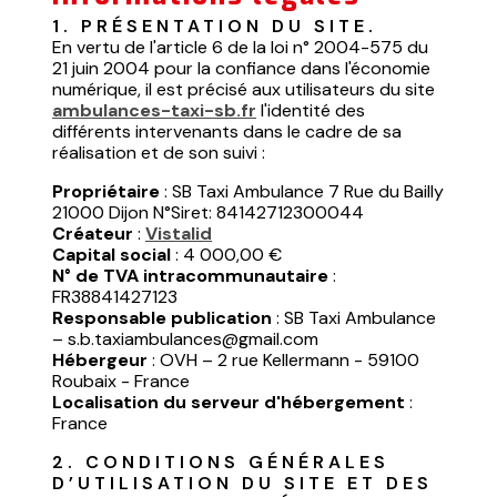
1. PRÉSENTATION DU SITE.
En vertu de l'article 6 de la loi n° 2004-575 du
21 juin 2004 pour la confiance dans l'économie
numérique, il est précisé aux utilisateurs du site
ambulances-taxi-sb.fr
l'identité des
différents intervenants dans le cadre de sa
réalisation et de son suivi :
Propriétaire
: SB Taxi Ambulance 7 Rue du Bailly
21000 Dijon N°Siret: 84142712300044
Créateur
:
Vistalid
Capital social
: 4 000,00 €
N° de TVA intracommunautaire
:
FR38841427123
Responsable publication
: SB Taxi Ambulance
– s.b.taxiambulances@gmail.com
Hébergeur
: OVH – 2 rue Kellermann - 59100
Roubaix - France
Localisation du serveur d'hébergement
:
France
2. CONDITIONS GÉNÉRALES 
D’UTILISATION DU SITE ET DES 