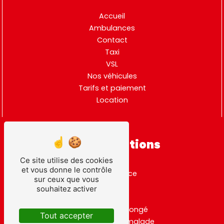
Accueil
Ambulances
Contact
Taxi
VSL
Nos véhicules
Tarifs et paiement
Location
Nos prestations
Ce site utilise des cookies
et vous donne le contrôle
ambulance
sur ceux que vous
taxi
souhaitez activer
vsl
transport allongé
Tout accepter
transport de malade