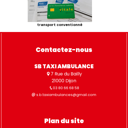
transport conventionné
Contactez-nous
SB TAXI AMBULANCE
7 Rue du Bailly
21000 Dijon
03 80 66 68 58
s.b.taxiambulances@gmail.com
Plan du site