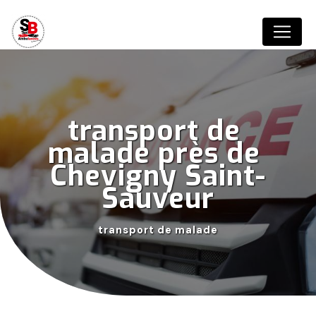
Panneau de gestion des cookies
transport de 
malade près de 
Chevigny Saint-
Sauveur
transport de malade