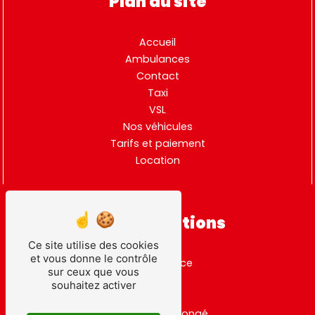
Plan du site
Accueil
Ambulances
Contact
Taxi
VSL
Nos véhicules
Tarifs et paiement
Location
Nos prestations
Ce site utilise des cookies
et vous donne le contrôle
ambulance
sur ceux que vous
taxi
souhaitez activer
vsl
transport allongé