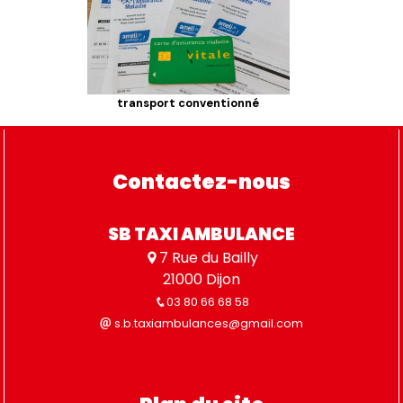
transport conventionné
Contactez-nous
SB TAXI AMBULANCE
7 Rue du Bailly
21000 Dijon
03 80 66 68 58
s.b.taxiambulances@gmail.com