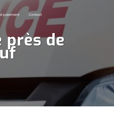
 et paiement
Contact
 près de 
uf 