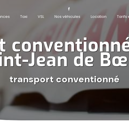
ances
Taxi
VSL
Nos véhicules
Location
Tarifs
t conventionné
int-Jean de Bœ
transport conventionné