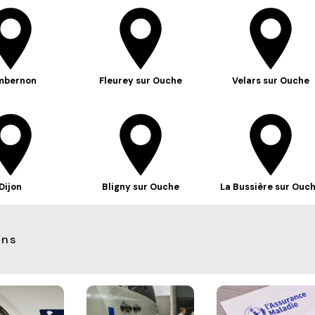
mbernon
Fleurey sur Ouche
Velars sur Ouche
Dijon
Bligny sur Ouche
La Bussière sur Ouc
ons