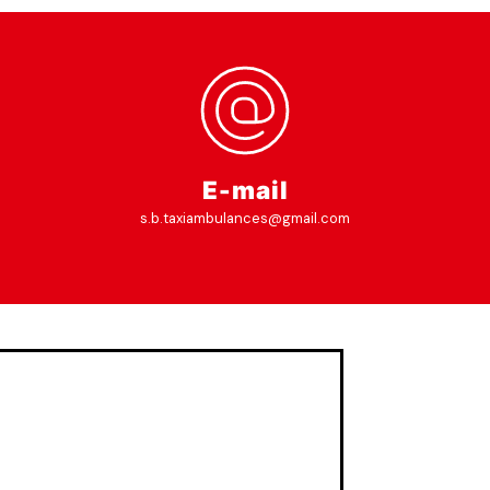
E-mail
s.b.taxiambulances@gmail.com