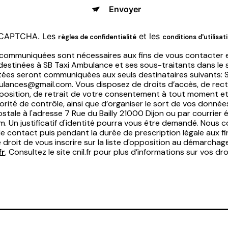
Envoyer
reCAPTCHA. Les
et les
règles de confidentialité
conditions d'utilisat
 communiquées sont nécessaires aux fins de vous contacter e
nt destinées à SB Taxi Ambulance et ses sous-traitants dans le
ées seront communiquées aux seuls destinataires suivants: 
bulances@gmail.com. Vous disposez de droits d’accès, de recti
’opposition, de retrait de votre consentement à tout moment et
orité de contrôle, ainsi que d’organiser le sort de vos don
stale à l'adresse 7 Rue du Bailly 21000 Dijon ou par courrier 
. Un justificatif d'identité pourra vous être demandé. Nous
e contact puis pendant la durée de prescription légale aux f
 droit de vous inscrire sur la liste d'opposition au démarchag
fr
. Consultez le site cnil.fr pour plus d’informations sur vos dro