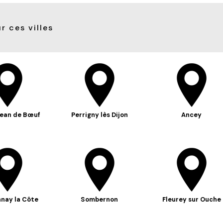
r ces villes
ean de Bœuf
Perrigny lès Dijon
Ancey
nay la Côte
Sombernon
Fleurey sur Ouche