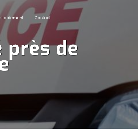
 et paiement
Contact
 près de 
e 