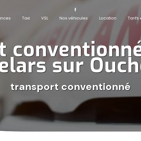
ances
Taxi
VSL
Nos véhicules
Location
Tarifs
t conventionné
elars sur Ouch
transport conventionné