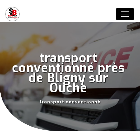
Panneau de gestion des cookies
transport 
conventionné près 
de Bligny sur 
Ouche 
transport conventionné