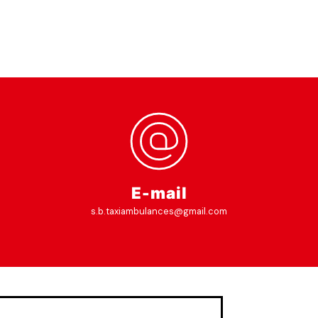
E-mail
s.b.taxiambulances@gmail.com