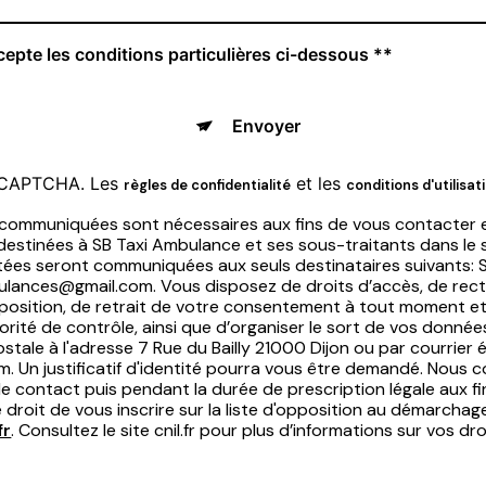
cepte les conditions particulières ci-dessous **
Envoyer
reCAPTCHA. Les
et les
règles de confidentialité
conditions d'utilisat
 communiquées sont nécessaires aux fins de vous contacter e
nt destinées à SB Taxi Ambulance et ses sous-traitants dans le
ées seront communiquées aux seuls destinataires suivants: 
bulances@gmail.com. Vous disposez de droits d’accès, de recti
’opposition, de retrait de votre consentement à tout moment et
orité de contrôle, ainsi que d’organiser le sort de vos don
stale à l'adresse 7 Rue du Bailly 21000 Dijon ou par courrier 
. Un justificatif d'identité pourra vous être demandé. Nous
e contact puis pendant la durée de prescription légale aux f
 droit de vous inscrire sur la liste d'opposition au démarchag
fr
. Consultez le site cnil.fr pour plus d’informations sur vos dro