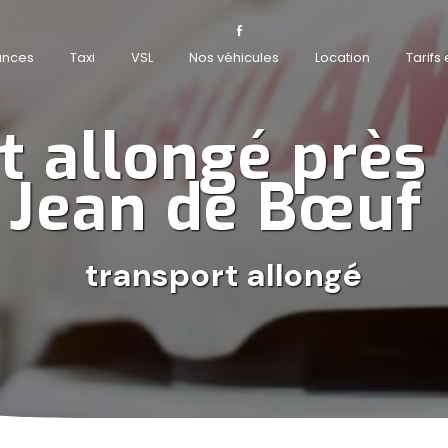
ances
Taxi
VSL
Nos véhicules
Location
Tarifs
t allongé près 
Jean de Bœuf 
transport allongé