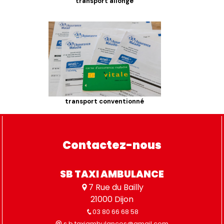
transport allongé
transport conventionné
Contactez-nous
SB TAXI AMBULANCE
7 Rue du Bailly
21000 Dijon
03 80 66 68 58
s.b.taxiambulances@gmail.com